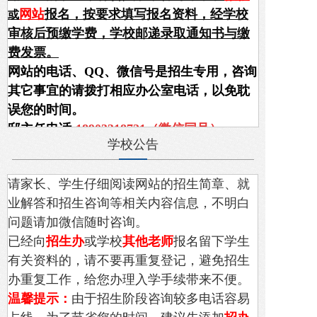
网站
报名，按要求填写报名资料，经学校
或
审核后预缴学费，学校邮递录取通知书与缴
费发票。
网站的电话、QQ、微信号是
招生专用，咨询
其它事宜的请拨打相应办公室电话，以免耽
误您的时间。
邸主任电话:
18903318721（微信同号）
学校公告
尹主任电话:
18931995742 (微信同号）
请家长、学生仔细阅读网站的招生简章
、
就
业解答和招生咨询等相关内容信息，不明白
问题请加微信随时咨询。
已经向
招生办
或学校
其他老师
报名留下学生
有关资料的，请不要再重复登记，避免招生
办重复工作，给您办理入学手续带来不便。
温馨提示：
由于招生阶段咨询较多电话容易