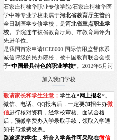
石家庄柯棣华职业专修学院/石家庄柯棣华医
学中等专业学校隶属于
河北省教育厅主管
的
全日制医学专修学校，是
河北省重点职业学
校
。学院连年被省教育厅局、
市教育局
评为
先进单位。
是我国首家申请ICE8000 国际信用监督体系
诚信评级的民办院校，被中国教育联合会授
予
“中国最具特色的职业学校
”
。2012年5月河
北省首批确定的
“依法诚信办
学”
学校中唯一
加入我们学校
一所省属中职学校。
学校地址
：
鹿泉区植物园街199号
敬请家长和学生注意：
学生
在
“网上报名”、
微信、
电话、QQ报名后，
一定要加招生办
微
信
进行核对资料，经学校审核
、面试合格
后，
预缴学费
办入学录取手续，领取入学通
知书与缴费发票。
路途远的学生，
符合入学条件可采取在
微信