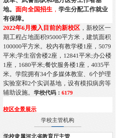
放军、武警部队和地方医务工作者基
地
。
面向全国招生
，
学生分配工作就业
有保障。
2022年6月搬入目前的新校区
，新校区一
期工程占地面积95000平方米，建筑面积
100000平方米。校内有教学楼1座，5079
平米;学生宿舍楼2座，12841平米;办公楼
1座，1680平米;餐饮服务楼1座，4035平
米。学院拥有34个多媒体教室、6个护理
实验室和2个实训基地，设有模拟病房等
辅助设施。
学校代码：
6179
校
区全景展示
学校主管机构
点击此处《在线参观学校全景》
学校隶属河北省教育厅主管