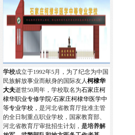
联系我们
博客
学校
成立于1992年5月，为了纪念为中国
民族解放事业而献身的国际友人
柯棣华
大夫
逝世50周年，学校取名为
石家庄柯
棣华职业专修学院/石家庄柯棣华医学中
等专业学校，
是河北省教育厅批准主管
的全日制重点职业学校，国家教育部、
河北省教育厅审批招生计划，
是培养解