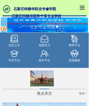
石家庄柯棣华职业专修学院
石家庄柯棣华医学中等专业学校
柯棣华医学院
学校概况
师资队伍
信息公开
校园生活
教研平台
专业介绍
招生就业
学生平台
家长平台
校园服务
教学设施
教学管理
职业鉴定
焦点关注
更多+
网上报名