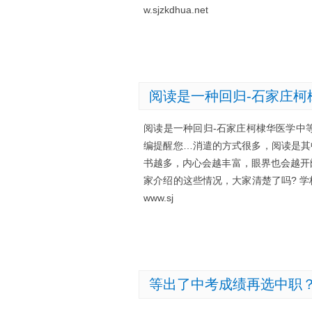
w.sjzkdhua.net
阅读是一种回归-石家庄柯
阅读是一种回归-石家庄柯棣华医学中
编提醒您…消遣的方式很多，阅读是其
书越多，内心会越丰富，眼界也会越开
家介绍的这些情况，大家清楚了吗? 学校网站：http:
www.sj
等出了中考成绩再选中职