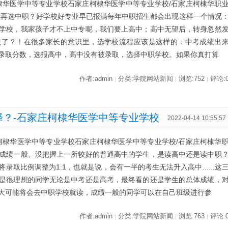
棣华医学中等专业学校石家庄柯棣华医学中等专业学校/石家庄柯棣华职
绩再选中职？好学校好专业早已报满每年中职招生都会出现这样一个情况
学校，我家孩子才不上中专呢，我们要上高中；高中无望后，转身忽然
去了？！在很多家长的意识里，选学校流程应该是这样的：中考成绩出
录取分数，选报高中，高中没有被录取，选择中职学校。如果你真打算
作者:admin
分类:学院网站新闻
浏览:752
评论:
|
|
|
择？-石家庄柯棣华医学中等专业学校
2022-04-14 10:55:57
柯棣华医学中等专业学校石家庄柯棣华医学中等专业学校/石家庄柯棣华
成绩一般、没把握上一所较好的普通高中的学生，是读高中还是读中职
取比例调整为1:1，也就是说，会有一半的考生无法升入高中......这
是很理想的同学无论是中考还是高考，最终看的还是学生的总体成绩，
大可能将会去中职学校就读，成绩一般的同学可以在自己班级进行参
作者:admin
分类:学院网站新闻
浏览:763
评论:
|
|
|