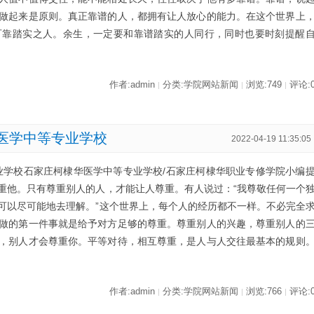
做起来是原则。真正靠谱的人，都拥有让人放心的能力。在这个世界上
可靠踏实之人。余生，一定要和靠谱踏实的人同行，同时也要时刻提醒
作者:admin
分类:学院网站新闻
浏览:749
评论:
|
|
|
医学中等专业学校
2022-04-19 11:35:05
业学校石家庄柯棣华医学中等专业学校/石家庄柯棣华职业专修学院小编
重他。只有尊重别人的人，才能让人尊重。有人说过：“我尊敬任何一个
可以尽可能地去理解。”这个世界上，每个人的经历都不一样。不必完全
做的第一件事就是给予对方足够的尊重。尊重别人的兴趣，尊重别人的
，别人才会尊重你。平等对待，相互尊重，是人与人交往最基本的规则
作者:admin
分类:学院网站新闻
浏览:766
评论:
|
|
|