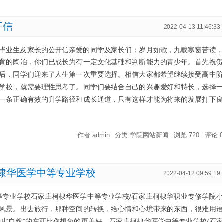
开信
2022-04-13 11:46:33
毕业生及家长的公开信亲爱的同学及家长们：岁月如歌，九载寒窗苦读
育的陶冶，你们已成长为有一定文化基础和判断能力的青少年。首先祝
后，同学们迎来了人生第一次重要选择。相信大家都希望继续接受高中
学校，就需要理性思考了。同学们要结合自己的兴趣爱好和特长，选择
一条正确有效的升学路径和成长通道，只有这样才能为将来的发展打下
作者:admin
分类:学院网站新闻
浏览:720
评论:
|
|
|
棣华医学中等专业学校
2022-04-12 09:59:19
等专业学校石家庄柯棣华医学中等专业学校/石家庄柯棣华职业专修学院
风景。出去旅行，那种空间的转换，给心情和心境带来的东西，很难用
叫“自然”的东西比你想象的更美好。石家庄柯棣华医学中等专业学校/石