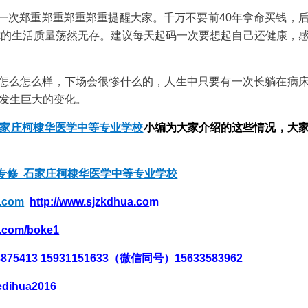
一次郑重郑重郑重郑重提醒大家。千万不要前40年拿命买钱，
你的生活质量荡然无存。建议每天起码一次要想起自己还健康，
怎么怎么样，下场会很惨什么的，人生中只要有一次长躺在病
发生巨大的变化。
石家庄柯棣华医学中等专业学校
小编为大家介绍的这些情况，大
专修 石家庄柯棣华医学中等专业学校
h.com
http://www.sjzkdhua.co
m
h.com/boke1
/83875413 15931151633（微信同号）15633583962
edihua2016