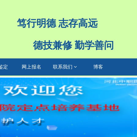
笃行明德 志存高远
德技兼修 勤学善问
鉴定
网上报名
联系我们
博客